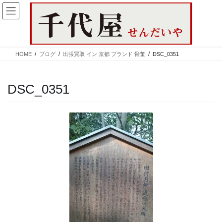
コ
ナ
ン
ビ
テ
ゲ
ン
ー
ツ
シ
HOME
ブログ
出張買取 イン 京都 ブランド 骨董
DSC_0351
へ
ョ
ス
ン
キ
に
DSC_0351
ッ
移
プ
動