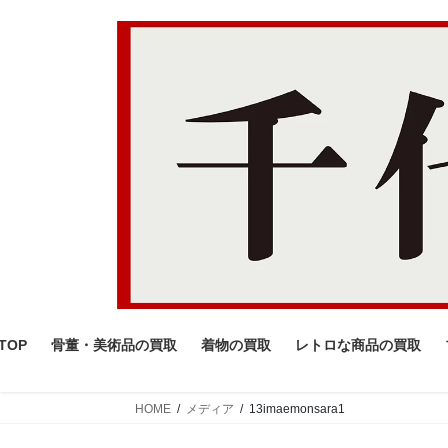
コ
ナ
ン
ビ
テ
ゲ
ン
ー
ツ
シ
へ
ョ
ス
ン
キ
に
ッ
移
プ
動
TOP
骨董・美術品の買取
着物の買取
レトロな商品の買取
HOME
メディア
13imaemonsara1