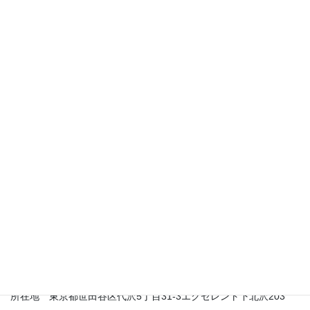
千代屋ではからくり時計の買取もしていま
す。
からくり時計の買取詳細ページへ
千代屋所在地
東京都世田谷区代沢5－31－3 エクセレント下北沢203
運営会社
丸千商事株式会社
所在地 東京都世田谷区代沢5丁目31-3エクセレント下北沢203