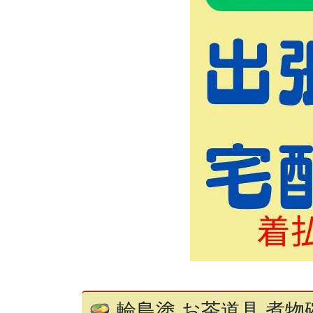
輪島塗 お茶道具 煮