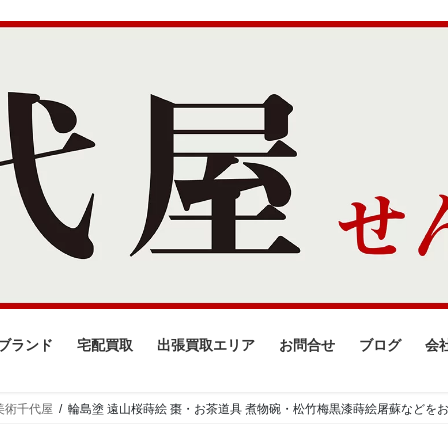
ブランド
宅配買取
出張買取エリア
お問合せ
ブログ
会
美術千代屋
輪島塗 遠山桜蒔絵 棗・お茶道具 煮物碗・松竹梅黒漆蒔絵屠蘇など