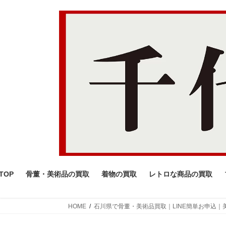
コ
ナ
ン
ビ
テ
ゲ
ン
ー
ツ
シ
へ
ョ
ス
ン
キ
に
ッ
移
プ
動
TOP
骨董・美術品の買取
着物の買取
レトロな商品の買取
HOME
石川県で骨董・美術品買取｜LINE簡単お申込｜