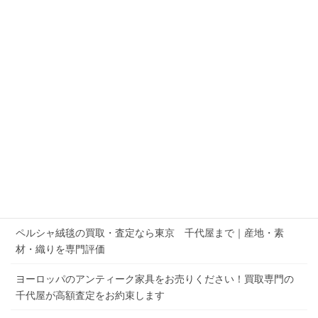
古物営業法に基づく表記
石川県の骨董品・美術品買取はこちら
骨董品の高価買取致します｜全国、出張買取・宅配
買取 LINE又はお電話から簡単にお申込頂けます
アンティーク・ブランドのカップ＆ソーサー など洋食器の
買取なら千代屋 LINEからでも簡単にお申込
オルゴールの宅配買取で高価買取を実現！全国対応の千代屋の
サービス
ペルシャ絨毯の買取・査定なら東京 千代屋まで｜産地・素
材・織りを専門評価
ヨーロッパのアンティーク家具をお売りください！買取専門の
千代屋が高額査定をお約束します