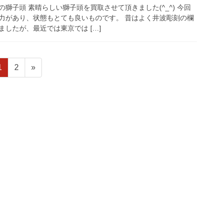
獅子頭 素晴らしい獅子頭を買取させて頂きました(^_^) 今回
力があり、状態もとても良いものです。 昔はよく井波彫刻の欄
したが、最近では東京では […]
固
固
1
2
»
定
定
ペ
ペ
ー
ー
ジ
ジ