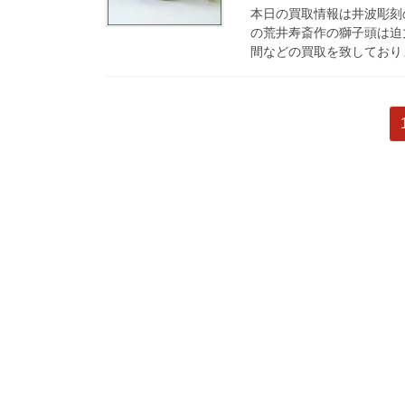
本日の買取情報は井波彫刻の
の荒井寿斎作の獅子頭は迫
間などの買取を致しておりま
投
稿
の
ペ
ー
ジ
送
り