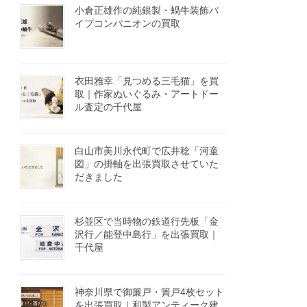
小倉正雄作の純銀製・蝸牛装飾パ
イプコンパニオンの買取
衣田雅幸「見つめる三毛猫」を買
取｜作家ぬいぐるみ・アートドー
ル査定の千代屋
白山市美川永代町で広井稔「河童
図」の掛軸を出張買取させていた
だきました
杉並区で当時物の鉄道行先板「金
沢行／能登中島行」を出張買取｜
千代屋
神奈川県で御簾戸・簀戸4枚セット
を出張買取｜和製アンティーク建