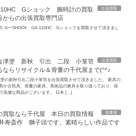
出張買取
-110HC Gショック 腕時計の買取
谷からの出張買取専門店
 GーSHOCK GA-110HC Gショックを買取させて頂きまし
出張買取
会津塗 新秋 引出 二段 小箪笥
るならリサイクル＆骨董の千代屋まで(^^♪
津塗の新秋引出二段小箪笥を出張買取させて頂きました。 家具の
具か古民具、骨董の家具、美術品の家具を取り扱っており、蒔
高価な商品がございます。 日本 […]
骨董屋
の買取なら千代屋 本日の買取情報
荒井寿斎作 獅子頭です。素晴らしい作品です