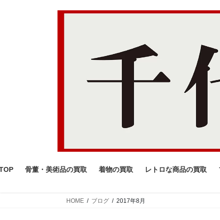
コ
ナ
ン
ビ
テ
ゲ
ン
ー
ツ
シ
へ
ョ
ス
ン
キ
に
ッ
移
プ
動
TOP
骨董・美術品の買取
着物の買取
レトロな商品の買取
HOME
ブログ
2017年8月