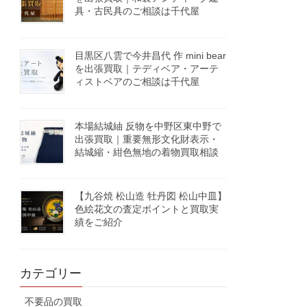
具・古民具のご相談は千代屋
目黒区八雲で今井昌代 作 mini bear
を出張買取｜テディベア・アーテ
ィストベアのご相談は千代屋
本場結城紬 反物を中野区東中野で
出張買取｜重要無形文化財表示・
結城縮・紺色無地の着物買取相談
【九谷焼 松山造 牡丹図 松山中皿】
色絵花文の査定ポイントと買取実
績をご紹介
カテゴリー
不要品の買取