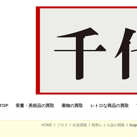
コ
ナ
ン
ビ
テ
ゲ
ン
ー
ツ
シ
へ
ョ
ス
ン
キ
に
ッ
移
プ
動
TOP
骨董・美術品の買取
着物の買取
レトロな商品の買取
HOME
ブログ
出張買取
昭和レトロ品の買取
Au