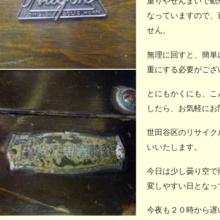
重りやぜんまいで動
なっていますので、
せん。
無理に回すと、簡単
重にする必要がござ
とにもかくにも、こ
したら、お気軽にお
世田谷区のリサイク
いいたします。
今日は少し曇り空で
変しやすい日となっ
今夜も２０時から遅