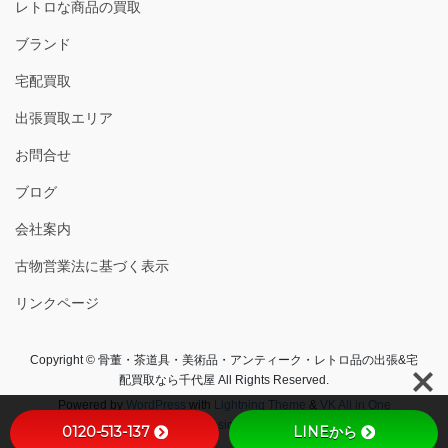
レトロな商品の買取
ブランド
宅配買取
出張買取エリア
お問合せ
ブログ
会社案内
古物営業法に基づく表示
リンクページ
Copyright © 骨董・茶道具・美術品・アンティーク・レトロ品の出張&宅
配買取なら千代屋 All Rights Reserved.
Powered by
WordPress
with
Lightning Theme
&
VK All in One
Expansion Unit
0120-513-137
LINEから