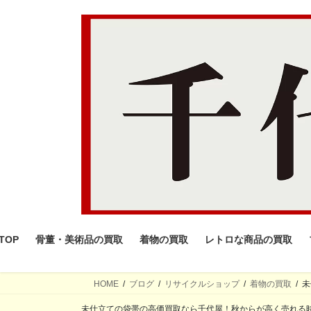
コ
ナ
ン
ビ
テ
ゲ
ン
ー
ツ
シ
へ
ョ
ス
ン
キ
に
ッ
移
プ
動
TOP
骨董・美術品の買取
着物の買取
レトロな商品の買取
HOME
ブログ
リサイクルショップ
着物の買取
未
未仕立ての袋帯の高価買取なら千代屋！秋からが高く売れる