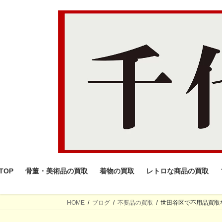
コ
ナ
ン
ビ
テ
ゲ
ン
ー
ツ
シ
へ
ョ
ス
ン
キ
に
ッ
移
プ
動
TOP
骨董・美術品の買取
着物の買取
レトロな商品の買取
HOME
ブログ
不要品の買取
世田谷区で不用品買取