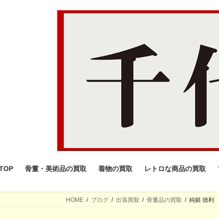
コ
ナ
ン
ビ
テ
ゲ
ン
ー
ツ
シ
へ
ョ
ス
ン
キ
に
ッ
移
プ
動
TOP
骨董・美術品の買取
着物の買取
レトロな商品の買取
HOME
ブログ
出張買取
骨董品の買取
純銀 徳利