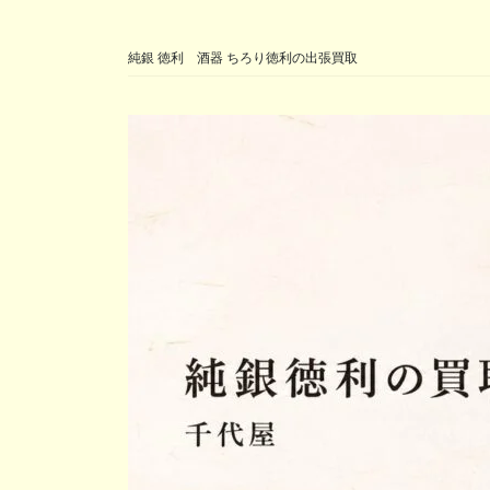
純銀 徳利 酒器 ちろり徳利の出張買取