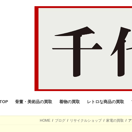
コ
ナ
ン
ビ
テ
ゲ
ン
ー
ツ
シ
へ
ョ
ス
ン
キ
に
ッ
移
プ
動
TOP
骨董・美術品の買取
着物の買取
レトロな商品の買取
HOME
ブログ
リサイクルショップ
家電の買取
ア