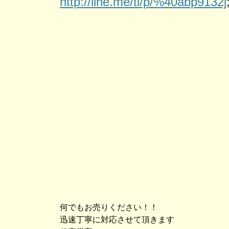
http://line.me/ti/p/%40abp9132j
何でもお売りください！！
迅速丁寧に対応させて頂きます