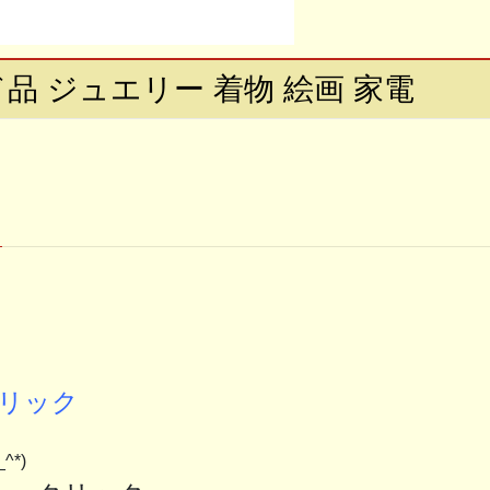
品 ジュエリー 着物 絵画 家電
リック
*)